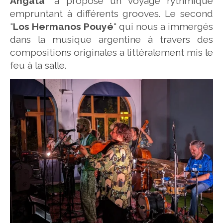
Angata
" a proposé un voyage rythmique
empruntant à différents grooves. Le second
"
Los Hermanos Pouyé
" qui nous a immergés
dans la musique argentine à travers des
compositions originales a littéralement mis le
feu à la salle.